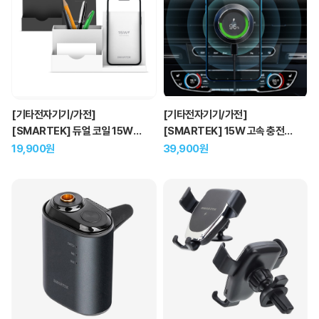
[기타전자기기/가전]
[기타전자기기/가전]
[SMARTEK] 듀얼 코일 15W
[SMARTEK] 15W 고속 충전
무선 충전 연필꽂이
자동 흡착식 차량용 거치대
19,900원
39,900원