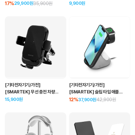
+갤럭시 겸용 접이식 무선 충전
거치대
17%
35,900원
9,900원
29,900원
거치대
[기타전자기기/가전]
[기타전자기기/가전]
[SMARTEK] 무선 충전 차량용
[SMARTEK] 슬립 타입 애플
거치대
3in1 무선 충전 거치대
15,900원
12%
42,900원
37,900원