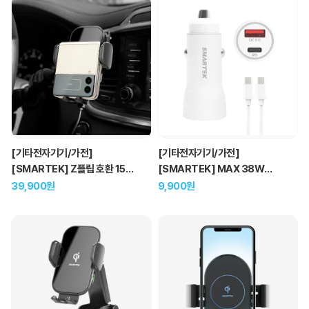
[기타전자기기/가전]
[기타전자기기/가전]
[SMARTEK] Z플립 호환 15W
[SMARTEK] MAX 38W
고속 무선 충전 차량용 거치대
2포트 차량용 고속 충전기+
39,900원
9,900원
CtoC 케이블