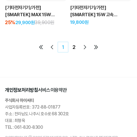
[기타전자기기/가전]
[기타전자기기/가전]
[SMARTEK] MAX 15W
[SMARTEK] 15W 고속
접이식 멀티 무선 충전기
마그네틱 차량용 충전 거치대
25%
39,900원
19,800원
29,900원
1
2
개인정보처리방침
서비스이용약관
주식회사 하이씨티
사업자등록번호 : 372-88-01877
주소 : 전라남도 나주시 호수로 68 302호
대표 : 최형욱
TEL : 061-820-8300