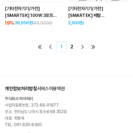
[기타전자기기/가전]
[기타전자기기/가전]
[SMARTEK] 100W 3포트
[SMARTEK] 메탈
초고속 GaN 접지 충전기
5핀/8핀/C타입/올인원 케이블
19%
49,000원
2,500원
39,900원
1
2
개인정보처리방침
서비스이용약관
주식회사 하이씨티
사업자등록번호 : 372-88-01877
주소 : 전라남도 나주시 호수로 68 302호
대표 : 최형욱
TEL : 061-820-8300