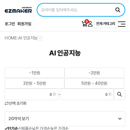
0
로그인
회원가입
전체 카테고리
HOME
AI 인공지능
AI 인공지능
~1만원
~2만원
2만원 ~ 5만원
5만원 ~ 40만원
~
원
원
선택 초기화
20개씩 보기
인기순
신제품순
낮은 가격순
높은 가격순