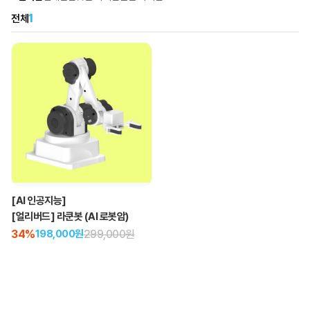
1
전체
[AI 인공지능]
[얼리버드] 라쿤봇 (AI 로봇암)
34%
299,000원
198,000원