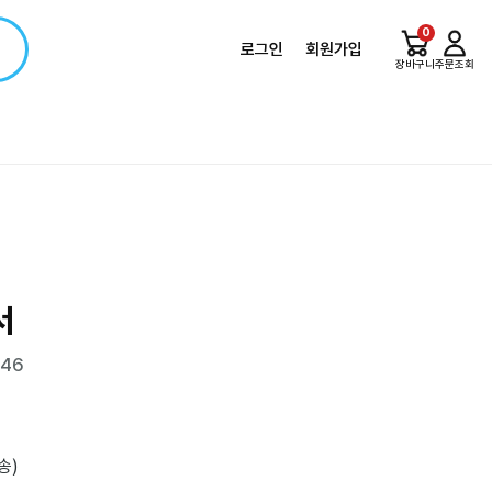
0
로그인
회원가입
장바구니
주문조회
서
546
송)