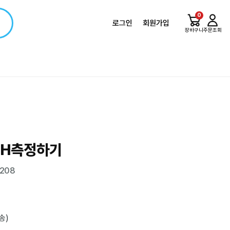
0
로그인
회원가입
장바구니
주문조회
pH측정하기
208
송)